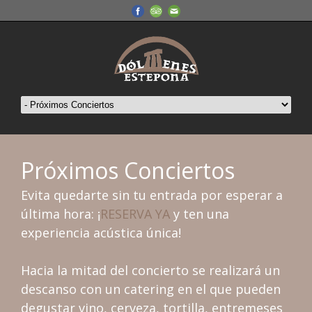
Próximos Conciertos
Evita quedarte sin tu entrada por esperar a
última hora: ¡
RESERVA YA
y ten una
experiencia acústica única!
Hacia la mitad del concierto se realizará un
descanso con un catering en el que pueden
degustar vino, cerveza, tortilla, entremeses